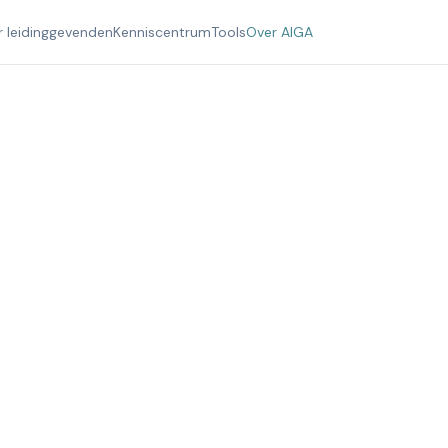
r leidinggevenden
Kenniscentrum
Tools
Over AIGA