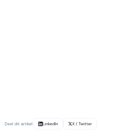
Start de gereedheidscan
Bekijk de AIGA training
Ferry Hoes
Ferry Hoes is veelgevraagd spreker en trainer op het
gebied van AI-geletterdheid. Hij staat meermaals per
maand op het podium voor organisaties zoals a.s.r.,
VodafoneZiggo en verschillende ministeries. In 2020
won hij de Anti-Discriminatie AI-Hackathon van de
Nederlandse overheid.
Deel dit artikel:
LinkedIn
X / Twitter