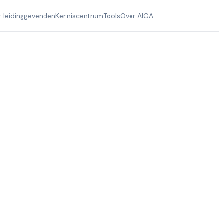
r leidinggevenden
Kenniscentrum
Tools
Over AIGA