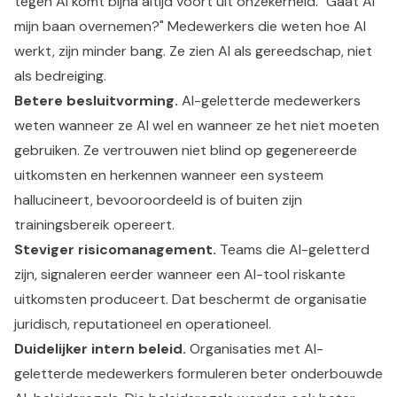
tegen AI komt bijna altijd voort uit onzekerheid. "Gaat AI
mijn baan overnemen?" Medewerkers die weten hoe AI
werkt, zijn minder bang. Ze zien AI als gereedschap, niet
als bedreiging.
Betere besluitvorming.
AI-geletterde medewerkers
weten wanneer ze AI wel en wanneer ze het niet moeten
gebruiken. Ze vertrouwen niet blind op gegenereerde
uitkomsten en herkennen wanneer een systeem
hallucineert, bevooroordeeld is of buiten zijn
trainingsbereik opereert.
Steviger risicomanagement.
Teams die AI-geletterd
zijn, signaleren eerder wanneer een AI-tool riskante
uitkomsten produceert. Dat beschermt de organisatie
juridisch, reputationeel en operationeel.
Duidelijker intern beleid.
Organisaties met AI-
geletterde medewerkers formuleren beter onderbouwde