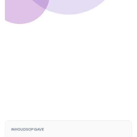
Ferry Hoes
5 januari 2025
· Bijgewerkt:
25 maart 2026
INHOUDSOPGAVE